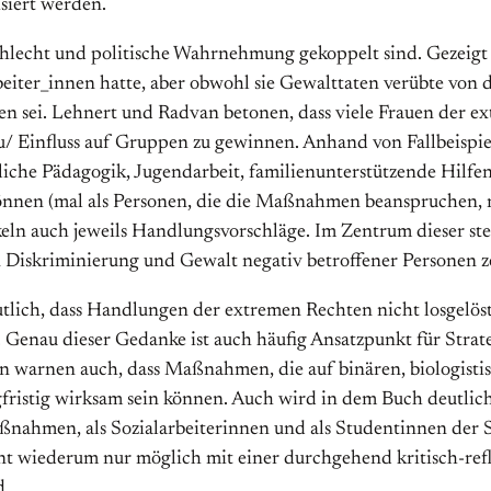
isiert werden.
schlecht und politische Wahrnehmung gekoppelt sind. Gezeigt 
beiter_innen hatte, aber obwohl sie Gewalttaten verübte von 
esen sei. Lehnert und Radvan betonen, dass viele Frauen der 
/ Einfluss auf Gruppen zu gewinnen. Anhand von Fallbeispie
dliche Pädagogik, Jugendarbeit, familienunterstützende Hilfen
nen (mal als Personen, die die Maßnahmen beanspruchen, mal
eln auch jeweils Handlungsvorschläge. Im Zentrum dieser steht
 Diskriminierung und Gewalt negativ betroffener Personen ze
ich, dass Handlungen der extremen Rechten nicht losgelöst 
n. Genau dieser Gedanke ist auch häufig Ansatzpunkt für Strateg
rn warnen auch, dass Maßnahmen, die auf binären, biologisti
gfristig wirksam sein können. Auch wird in dem Buch deutlic
nahmen, als Sozialarbeiterinnen und als Studentinnen der S
eint wiederum nur möglich mit einer durchgehend kritisch-re
d.