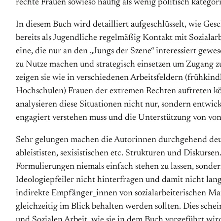
rechte Frauen sowieso häufig als wenig politisch kategor
In diesem Buch wird detailliert aufgeschlüsselt, wie Ge
bereits als Jugendliche regelmäßig Kontakt mit Sozialar
eine, die nur an den „Jungs der Szene“ interessiert gew
zu Nutze machen und strategisch einsetzen um Zugang zu
zeigen sie wie in verschiedenen Arbeitsfeldern (frühkin
Hochschulen) Frauen der extremen Rechten auftreten kön
analysieren diese Situationen nicht nur, sondern entwick
engagiert verstehen muss und die Unterstützung von von
Sehr gelungen machen die Autorinnen durchgehend deutl
ableististen, sexisistischen etc. Strukturen und Diskurse
Formulierungen niemals einfach stehen zu lassen, sonde
Ideologiepfeiler nicht hinterfragen und damit nicht lan
indirekte Empfänger_innen von sozialarbeiterischen Maß
gleichzeitig im Blick behalten werden sollten. Dies sch
und Sozialen Arbeit, wie sie in dem Buch vorgeführt wir