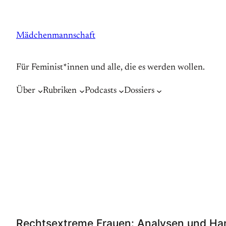
Zum
Inhalt
Mädchenmannschaft
springen
Für Feminist*innen und alle, die es werden wollen.
Über
Rubriken
Podcasts
Dossiers
Rechtsextreme Frauen: Analysen und Han