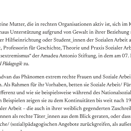
eine Mutter, die in rechten Organisationen aktiv ist, sich im
us Unterstützung aufgrund von Gewalt in ihrer Beziehung s
der Hilfseinrichtung oder Student_innen der Sozialen Arbeit
, Professorin für Geschichte, Theorie und Praxis Sozialer 
htsextremismus“ der Amadeu Antonio Stiftung, in dem am 07
d Pädagogik
zu.
dvan das Phänomen extrem rechte Frauen und Soziale Arbeit/
. Als Rahmen für ihr Vorhaben, betten sie Soziale Arbeit/ Fürs
fferenz und wie sie beispielsweise während des Nationalsozi
 Beispielen zeigen sie zu dem Kontinuitäten bis weit nach 194
aler Arbeit – die auch in ihrer weiblich gegenderten Zuschr
nnen als rechte Täter_innen aus dem Blick geraten, oder dass
sche/ (sozial)pädagogischen Angebote zurückgreifen, als auße