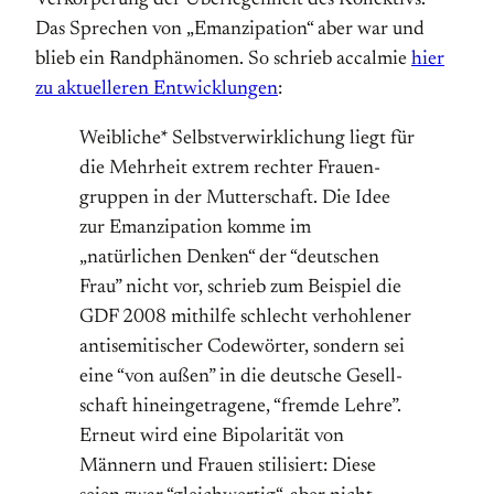
Verkörperung der Überlegenheit des Kollektivs.“
Das Sprechen von „Emanzipation“ aber war und
blieb ein Randphänomen. So schrieb accalmie
hier
zu aktuelleren Entwicklungen
:
Weib­liche* Selbst­ver­wirklichung liegt für
die Mehrheit extrem rechter Frauen­
gruppen in der Mutter­schaft. Die Idee
zur Emanzipation komme im
„natürlichen Denken“ der “deutschen
Frau” nicht vor, schrieb zum Beispiel die
GDF 2008 mithilfe schlecht verhohlener
antisemitischer Codewörter, sondern sei
eine “von außen” in die deutsche Ge­sell­
schaft hin­ein­ge­tragene, “frem­de Lehre”.
Erneut wird eine Bi­polar­ität von
Männern und Frauen stilisiert: Diese