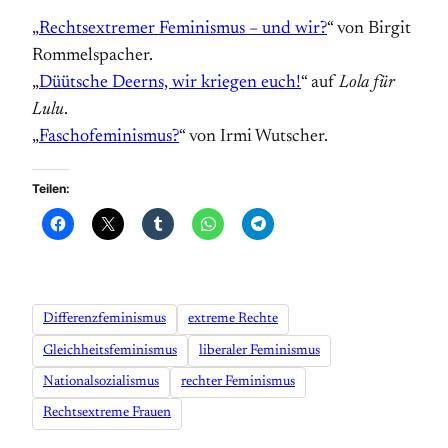
„
Rechtsextremer Feminismus – und wir?
“ von Birgit
Rommelspacher.
„
Düütsche Deerns, wir kriegen euch!
“ auf
Lola für
Lulu
.
„
Faschofeminismus?
“ von Irmi Wutscher.
Teilen:
Differenzfeminismus
extreme Rechte
Gleichheitsfeminismus
liberaler Feminismus
Nationalsozialismus
rechter Feminismus
Rechtsextreme Frauen