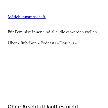
Zum
Inhalt
Mädchenmannschaft
springen
Für Feminist*innen und alle, die es werden wollen.
Über
Rubriken
Podcasts
Dossiers
Ohne Arschtritt läuft es nicht