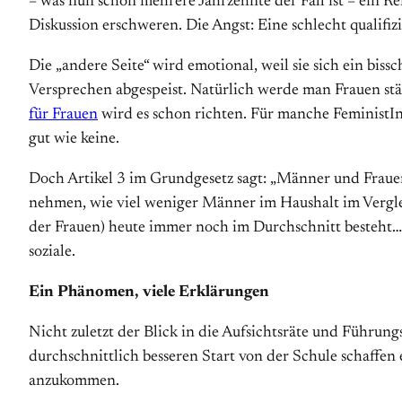
– was nun schon mehrere Jahrzehnte der Fall ist – ein Re
Diskussion erschweren. Die Angst: Eine schlecht qualifi
Die „andere Seite“ wird emotional, weil sie sich ein bi
Versprechen abgespeist. Natürlich werde man Frauen stär
für Frauen
wird es schon richten. Für manche FeministIn
gut wie keine.
Doch Artikel 3 im Grundgesetz sagt: „Männer und Frauen s
nehmen, wie viel weniger Männer im Haushalt im Verglei
der Frauen) heute immer noch im Durchschnitt besteht… M
soziale.
Ein Phänomen, viele Erklärungen
Nicht zuletzt der Blick in die Aufsichtsräte und Führun
durchschnittlich besseren Start von der Schule schaffe
anzukommen.