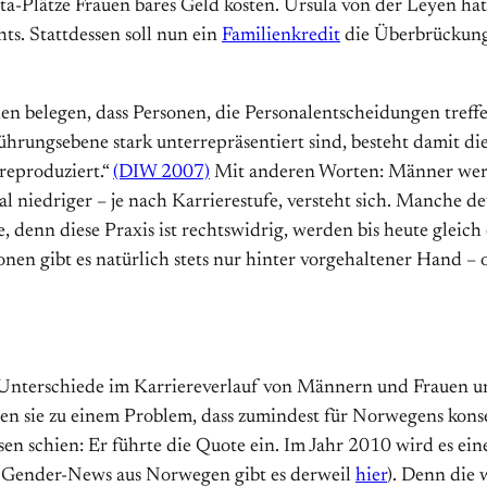
ita-Plätze Frauen bares Geld kosten. Ursula von der Leyen h
hts. Stattdessen soll nun ein
Familienkredit
die Überbrückung 
ien belegen, dass Personen, die Personalentscheidungen treff
rungsebene stark unterrepräsentiert sind, besteht damit die
reproduziert.“
(DIW 2007)
Mit anderen Worten: Männer werden
l niedriger – je nach Karrierestufe, versteht sich. Manche d
, denn diese Praxis ist rechtswidrig, werden bis heute gleic
onen gibt es natürlich stets nur hinter vorgehaltener Hand –
 Unterschiede im Karriereverlauf von Männern und Frauen und 
n sie zu einem Problem, dass zumindest für Norwegens kons
sen schien: Er führte die Quote ein. Im Jahr 2010 wird es ei
le Gender-News aus Norwegen gibt es derweil
hier
). Denn die 