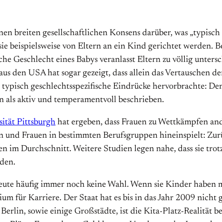
 einen breiten gesellschaftlichen Konsens darüber, was „typis
ie beispielsweise von Eltern an ein Kind gerichtet werden. Be
che Geschlecht eines Babys veranlasst Eltern zu völlig unters
 den USA hat sogar gezeigt, dass allein das Vertauschen der 
 typisch geschlechtsspezifische Eindrücke hervorbrachte: De
 als aktiv und temperamentvoll beschrieben.
ität Pittsburgh
hat ergeben, dass Frauen zu Wettkämpfen ande
rn und Frauen in bestimmten Berufsgruppen hineinspielt: Zur
n im Durchschnitt. Weitere Studien legen nahe, dass sie tro
aden.
eute häufig immer noch keine Wahl. Wenn sie Kinder haben mö
ium für Karriere. Der Staat hat es bis in das Jahr 2009 nicht
Berlin, sowie einige Großstädte, ist die Kita-Platz-Realität b