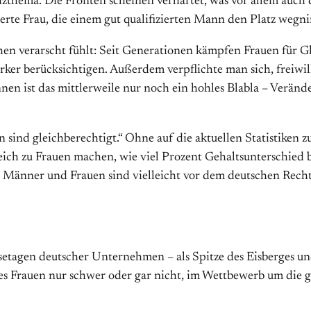
izthema. Die Fronten scheinen verhärtet, was vor allem auch d
zierte Frau, die einem gut qualifizierten Mann den Platz we
sschen verarscht fühlt: Seit Generationen kämpfen Frauen für
ker berücksichtigen. Außerdem verpflichte man sich, freiwill
nen ist das mittlerweile nur noch ein hohles Blabla – Verän
ind gleichberechtigt.“ Ohne auf die aktuellen Statistiken zu 
ch zu Frauen machen, wie viel Prozent Gehaltsunterschied b
änner und Frauen sind vielleicht vor dem deutschen Recht gle
gsetagen deutscher Unternehmen – als Spitze des Eisberges u
n es Frauen nur schwer oder gar nicht, im Wettbewerb um die