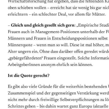
Wirtschaftsforschung hat ergeben, dass die fehlenden K
oben schieben wollen – erreicht hat sie wenig bis gar nic
erleichtern – ein schlechter Deal, vor allem für Mütter.
–
Gleich und gleich gesellt sich gern
: „Empirische Stud
Frauen auch in Management-Positionen unterhalb der Füh
Männern und Frauen in Entscheidungspositionen selbst 
Männerquote – wenn man so will. Diese ist mal höher, ma
Alter ungern ein. Ohne dass darüber offen geredet würde
„gebärgefährdeten“ Frauen eingestellt. Solche Informati
ArbeitgeberInnen anonym ehrlich sein können.
Ist die Quote gerecht?
Es gibt also viele Gründe für die weiterhin bestehenden
Zusammenspiel und der gegenseitigen Verstärkung werde
nicht mehr durch freiwillige Selbstverpflichtungen zu lö
Schrittes geben – bis dahin wartet ganz Europa (aktuel