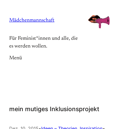
Zum
Inhalt
Mädchenmannschaft
springen
Für Feminist*innen und alle, die
es werden wollen.
Menü
mein mutiges Inklusionsprojekt
Dez. 10, 2015
•
Ideen – Theorien
, 
Inspiration
•