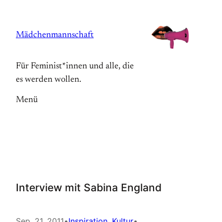
Zum
Inhalt
Mädchenmannschaft
springen
Für Feminist*innen und alle, die
es werden wollen.
Menü
Interview mit Sabina England
Sep. 21, 2011
•
Inspiration
, 
Kultur
•