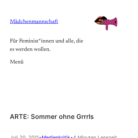
Zum
Inhalt
Mädchenmannschaft
springen
Für Feminist*innen und alle, die
es werden wollen.
Menü
ARTE: Sommer ohne Grrrls
Juli 20, 2011
•
Medienkritik
•
4 Minuten Lesezeit