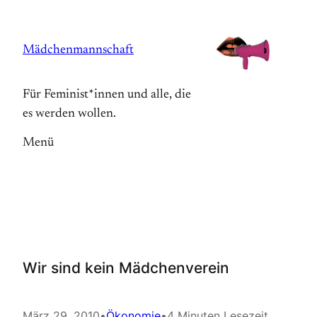
Zum
Inhalt
Mädchenmannschaft
springen
Für Feminist*innen und alle, die
es werden wollen.
Menü
Wir sind kein Mädchenverein
März 29, 2010
•
Ökonomie
•
4 Minuten Lesezeit