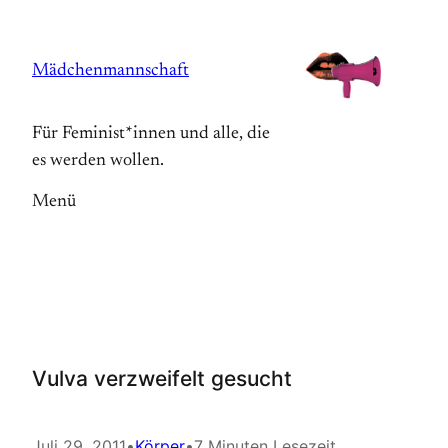
Zum
Inhalt
Mädchenmannschaft
springen
Für Feminist*innen und alle, die
es werden wollen.
Menü
Vulva verzweifelt gesucht
Juli 29, 2011
•
Körper
•
7 Minuten Lesezeit