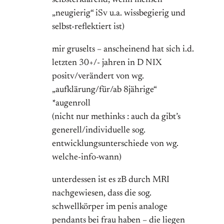
„neugierig“ iSv u.a. wissbegierig und
selbst-reflektiert ist)
mir gruselts – anscheinend hat sich i.d.
letzten 30+/- jahren in D NIX
positv/verändert von wg.
„aufklärung/für/ab 8jährige“
*augenroll
(nicht nur methinks : auch da gibt’s
generell/individuelle sog.
entwicklungsunterschiede von wg.
welche-info-wann)
unterdessen ist es zB durch MRI
nachgewiesen, dass die sog.
schwellkörper im penis analoge
pendants bei frau haben – die liegen