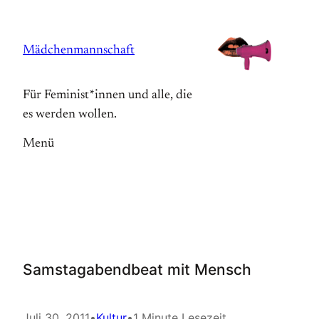
Zum
Inhalt
Mädchenmannschaft
springen
Für Feminist*innen und alle, die
es werden wollen.
Menü
Samstagabendbeat mit Mensch
Juli 30, 2011
•
Kultur
•
1 Minute Lesezeit