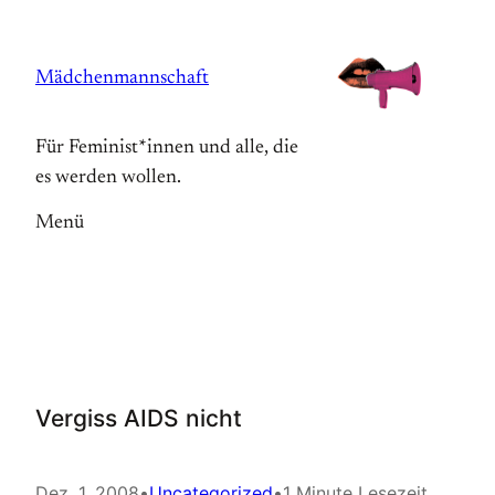
Zum
Inhalt
Mädchenmannschaft
springen
Für Feminist*innen und alle, die
es werden wollen.
Menü
Vergiss AIDS nicht
Dez. 1, 2008
•
Uncategorized
•
1 Minute Lesezeit