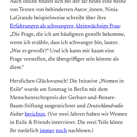
Auch online finden sich bei der
taz
heute eine Reihe
von Texten von behinderten Autor_innen. Ninia
LaGrande beispielsweise schreibt über ihre
Erfahrungen als schwangere, kleinwüchsige Frau
:
„Die Frage, die ich am häufigsten gestellt bekomme,
wenn ich erzähle, dass ich schwanger bin, lautet:
„War es gewollt?“ Und ich kann mir kaum eine
Frage vorstellen, die übergriffiger sein könnte als
diese.“
Herzlichen Glückwunsch! Die Initative „Women in
Exile“ wurde am Sonntag in Berlin mit dem
Menschenrechtspreis der Gerhart-und-Renate-
Baum-Stiftung ausgezeichnet und
Deutschlandradio
Kultur
berichtet
. (Vor zwei Jahren haben wir Women
in Exile & Friends interviewt. Die zwei Teile könnt
ihr natürlich
immer
noch
nachlesen.)