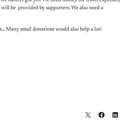
y we haven’t got yet: We need money for travel expenses,
will be provided by supporters. We also need a
ans… Many small donations would also help a lot!