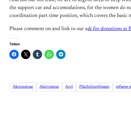
And last but not least, we are in urgent need of help wit
the support car and accomodations, for the women do no
coordination part time position, which covers the basic
Please comment on and link to our a
sk for donations at 
Teilen:
Aktionstour
Aktivismus
Asyl
Flüchtlingsfrauen
refugee p