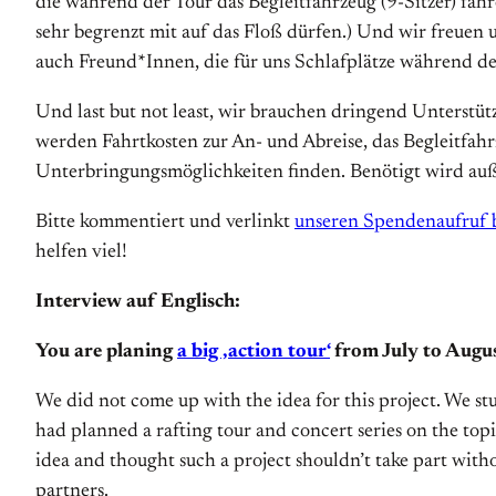
die während der Tour das Begleitfahrzeug (9-Sitzer) fa
sehr begrenzt mit auf das Floß dürfen.) Und wir freuen
auch Freund*Innen, die für uns Schlafplätze während d
Und last but not least, wir brauchen dringend Unterstü
werden Fahrtkosten zur An- und Abreise, das Begleitfahr
Unterbringungsmöglichkeiten finden. Benötigt wird außer
Bitte kommentiert und verlinkt
unseren Spendenaufruf b
helfen viel!
Interview auf Englisch:
You are planing
a big ‚action tour‘
from July to Augus
We did not come up with the idea for this project. We s
had planned a rafting tour and concert series on the top
idea and thought such a project shouldn’t take part wit
partners.