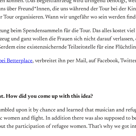
hren können. (Das Begleitfahrzeug wird dringend benötigt, w
 uns über Freund*Innen, die uns während der Tour bei der Ki
er Tour organisieren. Wann wir ungefähr wo sein werden fin
tzung beim Spendensammeln für die Tour. Das alles kostet vi
zeug und ganz wollen die Frauen sich nicht darauf verlassen, 
dem eine existenzsichernde Teilzeitstelle für eine Flüchtli
ei Betterplace
, verbreitet ihn per Mail, auf Facebook, Twi
t. How did you come up with this idea?
tumbled upon it by chance and learned that musician and refu
ic women and flight. In addition there was also supposed to b
hout the participation of refugee women. That’s why we got i