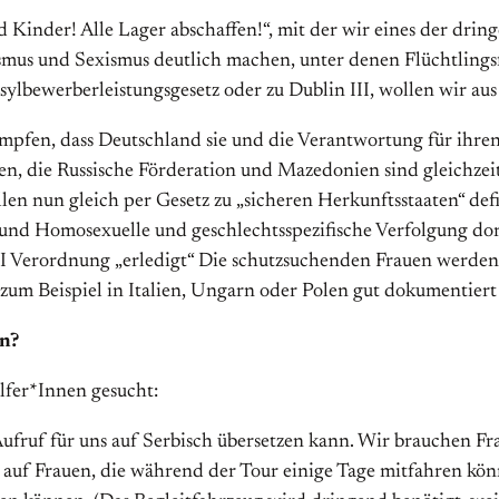
Kinder! Alle Lager abschaffen!“, mit der wir ei­nes der drin
mus und Sexismus deutlich machen, unter denen Flüchtlingsf
ylbewerberleistungsgesetz oder zu Dublin III, wollen wir aus
mpfen, dass Deutschland sie und die Verantwortung für ihren
n, die Russische Förderation und Mazedonien sind gleichzei
en nun gleich per Gesetz zu „sicheren Herkunftsstaaten“ def
nd Homosexuelle und geschlechtsspezifische Verfolgung dort
III Verordnung „erledigt“ Die schutzsuchenden Frauen werde
m Beispiel in Italien, Ungarn oder Polen gut dokumentiert 
en?
lfer*Innen gesucht:
fruf für uns auf Serbisch übersetzen kann. Wir brauchen Fraue
en auf Frauen, die während der Tour einige Tage mitfahren k