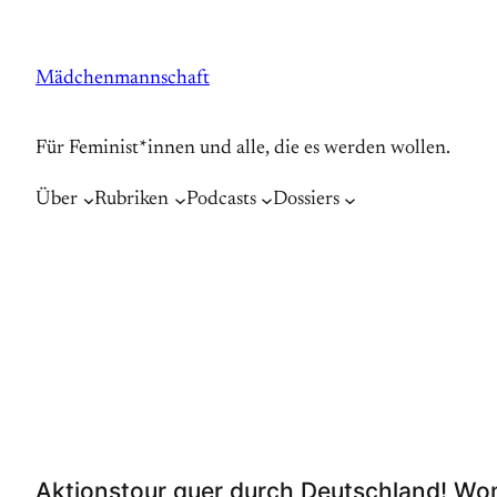
Zum
Inhalt
Mädchenmannschaft
springen
Für Feminist*innen und alle, die es werden wollen.
Über
Rubriken
Podcasts
Dossiers
Aktionstour quer durch Deutschland! Wome