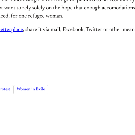
h our fundraising. All the things we planned so far cost mone
t want to rely solely on the hope that enough accomodations 
 need, for one refugee woman.
Betterplace
, share it via mail, Facebook, Twitter or other me
rotest
Women in Exile