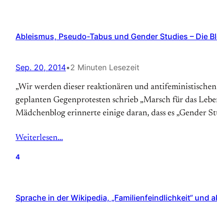
Ableismus, Pseudo-Tabus und Gender Studies – Die B
Sep. 20, 2014
•
2 Minuten Lesezeit
„Wir werden dieser reaktionären und antifeministischen
geplanten Gegenprotesten schrieb „Marsch für das Leben“? Wh
Mädchenblog er­in­nerte ei­ni­ge da­ran, dass es „Gen­der S
Weiterlesen…
4
Sprache in der Wikipedia, „Familienfeindlichkeit“ und a