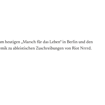
Zum heutigen „Marsch für das Leben“ in Berlin und den
 zu able­­ist­i­schen Zu­­schrei­­bun­gen von Riot Nrrrd.