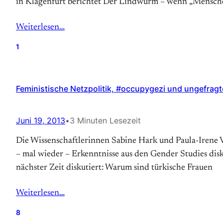
in Klagenfurt berichtet Der Lindwurm – wenn „Menschen
Weiterlesen…
1
Feministische Netzpolitik, #occupygezi und ungefragte
Juni 19, 2013
•
3 Minuten Lesezeit
Die Wissenschaftlerinnen Sabine Hark und Paula-Irene V
– mal wieder – Erkenntnisse aus den Gender Studies dis
nächster Zeit diskutiert: Warum sind türkische Frauen
Weiterlesen…
8