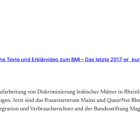
he Texte und Erklärvideo zum BMI – Das letzte 2017-er „kurz
Aufarbeitung von Diskriminierung lesbischer Mütter in Rhein
gen. Jetzt sind das Frauen­zentrum Mainz und QueerNet Rhei
ntegration und Verbraucher­schutz und der Bundes­stiftung M