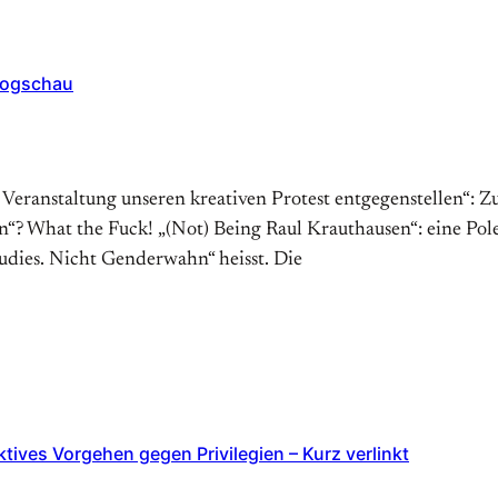
logschau
 Veranstaltung unseren kreativen Protest entgegenstellen“: 
at the Fuck! „(Not) Being Raul Kraut­hau­sen“: ei­ne Po­­le­­mik
tu­dies. Nicht Gen­der­wahn“ heisst. Die
ktives Vorgehen gegen Privilegien – Kurz verlinkt