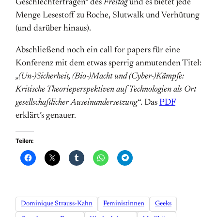
Geschlechterfragen“ des
Freitag
und es bietet jede
Menge Lesestoff zu Roche, Slutwalk und Verhütung
(und darüber hinaus).
Abschließend noch ein call for papers für eine
Konferenz mit dem etwas sperrig anmutenden Titel:
„(Un-)Sicherheit, (Bio-)Macht und (Cyber-)Kämpfe:
Kritische Theorieperspektiven auf Technologien als Ort
gesellschaftlicher Auseinandersetzung“
. Das
PDF
erklärt’s genauer.
Teilen:
Dominique Strauss-Kahn
Feministinnen
Geeks