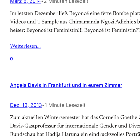
März 8, 2014
•
2 Minuten Lesezeit
Im letzten Dezember ließ Beyoncé eine fette Bombe platz
Videos und 1 Sample aus Chimamanda Ngozi Adichie’s ber
heiser: Beyoncé ist Feministin!!! Beyoncé ist Feministin
Weiterlesen…
0
Angela Davis in Frankfurt und in eurem Zimmer
Dez. 13, 2013
•
1 Minute Lesezeit
Zum aktuellen Wintersemester hat das Cornelia Goethe 
Davis-Gastprofessur für internationale Gender und Diversi
Rundschau hat Hadija Haruna ein eindrucksvolles Porträ