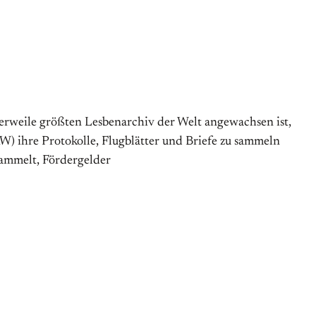
r­weile größten Lesben­archiv der Welt angewachsen ist,
 ihre Protokolle, Flug­blätter und Briefe zu sammeln
mmelt, Förder­gelder