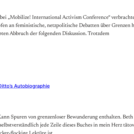
ei „Mobilize! International Activism Conference“ verbrachten
n an feministische, netzpolitische Debatten über Grenzen h
upten Abbruch der folgenden Diskussion. Trotzdem
Ditto’s Autobiographie
 Kann Spuren von grenzen­loser Bewunderung ent­halten. Beth
elbst­ver­ständlich jede Zeile dieses Buches in mein Herz tätow
cker-flockige Lektüre ist