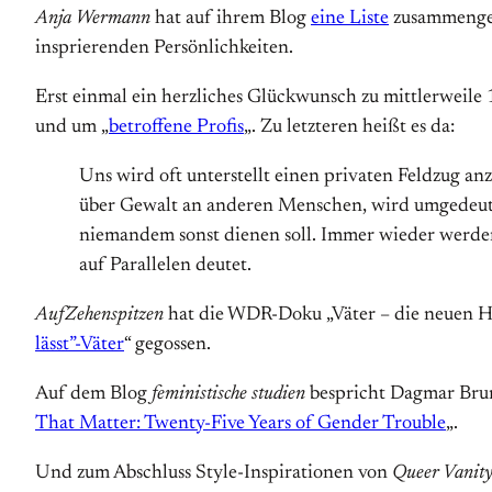
Anja Wermann
hat auf ihrem Blog
eine Liste
zusammengest
insprierenden Persönlichkeiten.
Erst einmal ein herzliches Glückwunsch zu mittlerweil
und um „
betroffene Profis
„. Zu letzteren heißt es da:
Uns wird oft unterstellt einen privaten Feldzug an
über Gewalt an anderen Menschen, wird umgedeutet
niemandem sonst dienen soll. Immer wieder werde
auf Parallelen deutet.
AufZehenspitzen
hat die WDR-Doku „Väter – die neuen Hel
lässt”-Väter
“ gegossen.
Auf dem Blog
feministische studien
bespricht Dagmar Bru
That Matter: Twenty-Five Years of Gender Trouble
„.
Und zum Abschluss Style-Inspirationen von
Queer Vanit