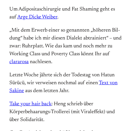
Um Adipositaschirurgie und Fat Shaming geht es
auf
Arge Dicke Weiber
.
„Mit dem Er­werb einer so ge­nann­ten „hö­he­ren Bil­
dung“ habe ich mir die­sen Dia­lekt ab­trai­niert“ – und
zwar: Ruhrplatt. Wie das kam und noch mehr zu
Wor­king­ Class und Po­ver­ty­ Class könnt Ihr auf
clararosa
nachlesen.
Letzte Woche jährte sich der Todestag von Hatun
Sürücü, wir verweisen nochmal auf einen
Text von
Sakine
aus dem letzten Jahr.
Take your hair back
: Heng schrieb über
Körperbehaarungs-Trollerei (mit Viraleffekt) und
über Solidarität.