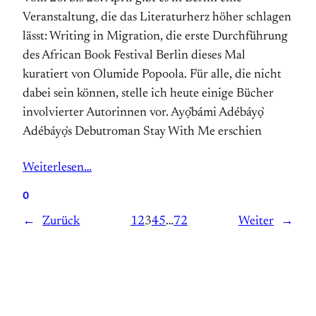
Veranstaltung, die das Literaturherz höher schlagen
lässt: Writing in Migration, die erste Durchführung
des African Book Festival Berlin dieses Mal
kuratiert von Olumide Popoola. Für alle, die nicht
dabei sein können, stelle ich heute einige Bücher
involvierter Autorinnen vor. Ayọ̀bámi Adébáyọ̀
Adébáyọ̀s Debutroman Stay With Me erschien
Weiterlesen…
0
←
Zurück
1
2
3
4
5
…
72
Weiter
→