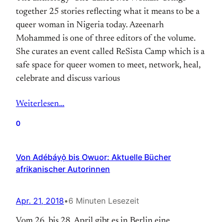
together 25 stories reflecting what it means to be a
queer woman in Nigeria today. Azeenarh
Mohammed is one of three editors of the volume.
She curates an event called ReSista Camp which is a
safe space for queer women to meet, network, heal,
celebrate and discuss various
Weiterlesen…
0
Von Adébáyọ̀ bis Owuor: Aktuelle Bücher
afrikanischer Autorinnen
Apr. 21, 2018
•
6 Minuten Lesezeit
Vom 26. bis 28. April gibt es in Berlin eine