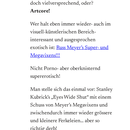
doch vielversprechend, oder?
Artcore!
Wer halt eben immer wieder- auch im
visuell-künstlerischen Bereich-
interessant und ausgesprochen
exotisch ist:
Russ Meyer’s Super- und
Megavixens!!!
Nicht Porno- aber oberknisternd
supererotisch!
Man stelle sich das einmal vor: Stanley
Kubrick’s „Eyes Wide Shut“ mit einem
Schuss von Meyer’s Megavixens und
zwischendurch immer wieder grössere
und kleinere Ferkeleien… aber so
richtig derb!