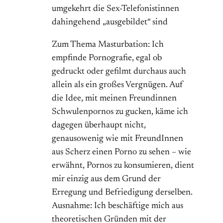
umgekehrt die Sex-Telefonistinnen
dahingehend „ausgebildet“ sind
Zum Thema Masturbation: Ich
empfinde Pornografie, egal ob
gedruckt oder gefilmt durchaus auch
allein als ein großes Vergnügen. Auf
die Idee, mit meinen Freundinnen
Schwulenpornos zu gucken, käme ich
dagegen überhaupt nicht,
genausowenig wie mit FreundInnen
aus Scherz einen Porno zu sehen – wie
erwähnt, Pornos zu konsumieren, dient
mir einzig aus dem Grund der
Erregung und Befriedigung derselben.
Ausnahme: Ich beschäftige mich aus
theoretischen Gründen mit der