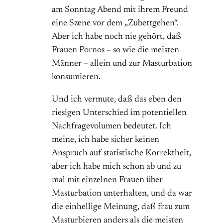
am Sonntag Abend mit ihrem Freund
eine Szene vor dem „Zubettgehen“.
Aber ich habe noch nie gehört, daß
Frauen Pornos – so wie die meisten
Männer – allein und zur Masturbation
konsumieren.
Und ich vermute, daß das eben den
riesigen Unterschied im potentiellen
Nachfragevolumen bedeutet. Ich
meine, ich habe sicher keinen
Anspruch auf statistische Korrektheit,
aber ich habe mich schon ab und zu
mal mit einzelnen Frauen über
Masturbation unterhalten, und da war
die einhellige Meinung, daß frau zum
Masturbieren anders als die meisten