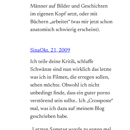
Männer auf Bilder und Geschichten
im eigenen Kopf setzt, oder mit
Büchern „arbeitet“ (was mir jetzt schon
anatomisch schwierig erscheint).
Sina
Okt. 21, 2009
Ich teile deine Kritik, schlaffe
Schwänze sind nun wirklich das letzte
was ich in Filmen, die erregen sollen,
sehen möchte. Obwohl ich nicht
unbedingt finde, dass ein guter porno
verstörend sein sollte.. Ich „Crossposte“
mal, was ich dazu auf meinem Blog
geschrieben habe.
„Letzten Samstag wurde zu ersten mal