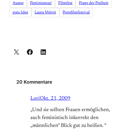
Auster
Feminismus!
Filmfest
Frage der Freiheit
gute Idee
Laura Mérrit
Pornfilmfestival
20 Kommentare
Lori
Okt. 21, 2009
„Und sie sollten Frauen ermöglichen,
auch feministisch inkorrekt den
„männlichen“ Blick gut zu heißen. “