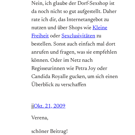
Nein, ich glaube der Dorf-Sexshop ist
da noch nicht so gut aufgestellt. Daher
rate ich dir, das Internetangebot zu
nutzen und über Shops wie
Kleine
Freiheit
oder
Sexclusivitäten
zu
bestellen. Sonst auch einfach mal dort
anrufen und fragen, was sie empfehlen
können. Oder im Netz nach
Regisseurinnen wie Petra Joy oder
Candida Royalle gucken, um sich einen
Überblick zu verschaffen
jj
Okt. 21, 2009
Verena,
schöner Beitrag!