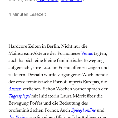
4 Minuten Lesezeit
Hardcore Zeiten in Berlin. Nicht nur die
Mainstream-Akteure der Pornomesse
Venus
tagten,
auch hat sich eine kleine feministische Bewegung
aufgemacht, ihre Lust am Porno offen zu zeigen und
zu feiern. Deshalb wurde vergangenes Wochenende
der erste feministische Pornofilmpreis Europas, die
Auster
, verliehen. Schon Wochen vorher sprach der
Tagesspiegel
mit Initiatorin Laura Mérrit über die
Bewegung PorYes und die Bedeutung des
profeministischen Pornos. Auch
Spiegel.online
und
der Freitag
warfen einen Blick auf das Anliegen der