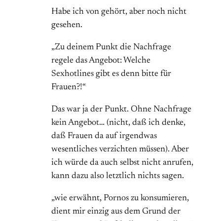
Habe ich von gehört, aber noch nicht
gesehen.
„Zu deinem Punkt die Nachfrage
regele das Angebot: Welche
Sexhotlines gibt es denn bitte für
Frauen?!“
Das war ja der Punkt. Ohne Nachfrage
kein Angebot… (nicht, daß ich denke,
daß Frauen da auf irgendwas
wesentliches verzichten müssen). Aber
ich würde da auch selbst nicht anrufen,
kann dazu also letztlich nichts sagen.
„wie erwähnt, Pornos zu konsumieren,
dient mir einzig aus dem Grund der