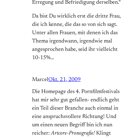
Erregung und Befriedigung derselben.“
Da bist Du wirklich erst die dritte Frau,
die ich kenne, die das so von sich sagt.
Unter allen Frauen, mit denen ich das
Thema irgendwann, irgendwie mal
angesprochen habe, seid ihr vielleicht
10-15%…
Marcel
Okt. 21, 2009
Die Homepage des 4. Pornfilmfestivals
hat mir sehr gut gefallen- endlich geht
ein Teil dieser Branche auch einmal in
eine anspruchsvollere Richtung! Und
um einen neuen Begriff bin ich nun
reicher:
Artcore-Pronografie!
Klingt