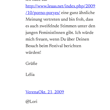
http://www.leuas.net/index.php/2009
/10/porno-poryes/
eine ganz ähnliche
Meinung vertreten und bin froh, dass
es auch zweifelnde Stimmen unter den
jungen FeministInnen gibt. Ich würde
mich freuen, wenn Du über Deinen
Besuch beim Festival berichten
würdest!
Grüße
Lélia
Verena
Okt. 21, 2009
@Lori