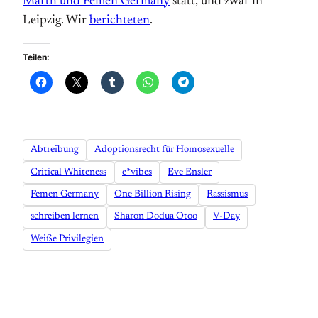
Marth und Femen Germany
statt, und zwar in
Leipzig. Wir
berichteten
.
Teilen:
Abtreibung
Adoptionsrecht für Homosexuelle
Critical Whiteness
e*vibes
Eve Ensler
Femen Germany
One Billion Rising
Rassismus
schreiben lernen
Sharon Dodua Otoo
V-Day
Weiße Privilegien