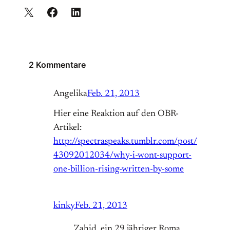
2 Kommentare
Angelika
Feb. 21, 2013
Hier eine Reaktion auf den OBR-
Artikel:
http://spectraspeaks.tumblr.com/post/
43092012034/why-i-wont-support-
one-billion-rising-written-by-some
kinky
Feb. 21, 2013
Zahid, ein 29 jähriger Roma