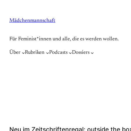
Zum
Inhalt
Mädchenmannschaft
springen
Für Feminist*innen und alle, die es werden wollen.
Über
Rubriken
Podcasts
Dossiers
Neu im Zeitschriftenregal: outside the bo