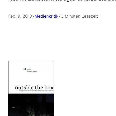
Feb. 9, 2010
•
Medienkritik
•
3 Minuten Lesezeit