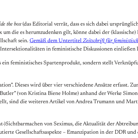
ide the box
(das Editorial verrät, dass es sich dabei ursprüngli
um die es herumzudenken gilt, könne dabei der (klassische) 
llschaft sein.
Gemäß dem Untertitel
Zeitschrift für feministisc
Intersektionalitäten in feministische Diskussionen einließen l
ls ein feministisches Spartenprodukt, sondern stellt Verknüp
ion”. Dieses wird über vier verschiedene Ansätze erfasst. Zu
Butler” (von Kristina Biene Holme) anhand der Werke Simone 
tellt, sind die weiteren Artikel von Andrea Trumann und Mar
t-)Sichtbarmachen von Seximus, die Aktualität der Abtreibu
skutierte Gesellschaftsaspekte – Emanzipation in der DDR un