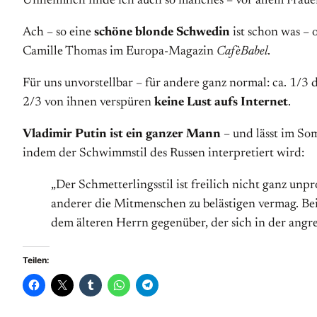
Unheimlich finde ich auch so manches – vor allem Frau
Ach – so eine
schöne blonde Schwedin
ist schon was –
Camille Thomas im Europa-Magazin
CafèBabel
.
Für uns unvorstellbar – für andere ganz normal: ca. 1/3
2/3 von ihnen verspüren
keine Lust aufs Internet
.
Vladimir Putin ist ein ganzer Mann
– und lässt im So
indem der Schwimmstil des Russen interpretiert wird:
„Der Schmetterlingsstil ist freilich nicht ganz un
anderer die Mitmenschen zu belästigen vermag. Bei
dem älteren Herrn gegenüber, der sich in der angre
Teilen: