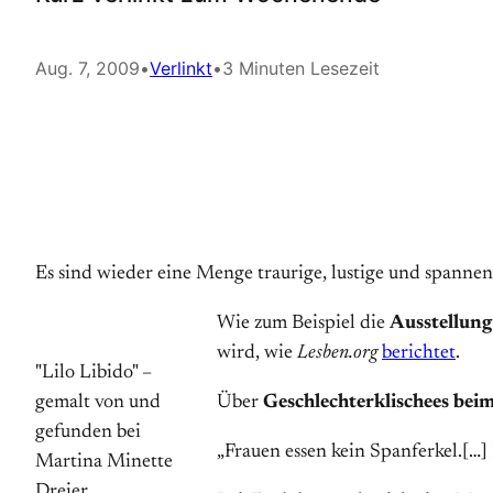
Aug. 7, 2009
•
Verlinkt
•
3 Minuten Lesezeit
Es sind wieder eine Menge traurige, lustige und spannen
Wie zum Beispiel die
Ausstellun
wird, wie
Lesben.org
berichtet
.
"Lilo Libido" –
gemalt von und
Über
Geschlechterklischees bei
gefunden bei
„Frauen essen kein Spanferkel.[…
Martina Minette
Dreier.