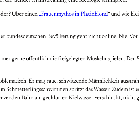
en, die Gender Mainstreaming eine Ideologie schimpfen.
 oder? Über einen
„Frauenmythos in Platinblond
“ und wie kl
 der bundesdeutschen Bevölkerung geht nicht online. Nie. Vor
mmer gerne öffentlich die freigelegten Muskeln spielen. Der
F
problematisch. Er mag raue, schwitzende Männlichkeit ausstrah
m Schmetterlingsschwimmen spritzt das Wasser. Zudem ist es 
nzenden Bahn am gechlorten Kielwasser verschluckt, nicht ger