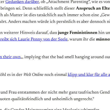
ter
Gedanken darüber
, ob „Attachment Parenting“, wie es von
ringen sei. Denn schließlich stellt dieser
Anspruch an Elt
 als Mutter ist dies tatsächlich auch immer schon eine „Gew
hört. Anders machen würde ich persönlich es aber dennoch ni
ein weiterer Hinweis darauf, dass
junge Feministinnen
hin un
reibt sich Laurie Penny von der Seele
, warum ihr die
männer
on their own
„, implying that the bad smell hanging around our 
öhl es in der
Welt Online
noch einmal
klipp und klar für alle
 und Frau entstammen der nicht mehr ganz taufrischen Gend
oten qualitätsfeindlich und unheimlich ungerecht.“