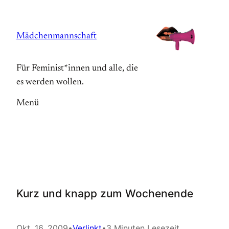
Zum
Inhalt
Mädchenmannschaft
springen
Für Feminist*innen und alle, die
es werden wollen.
Menü
Kurz und knapp zum Wochenende
Okt. 16, 2009
•
Verlinkt
•
3 Minuten Lesezeit