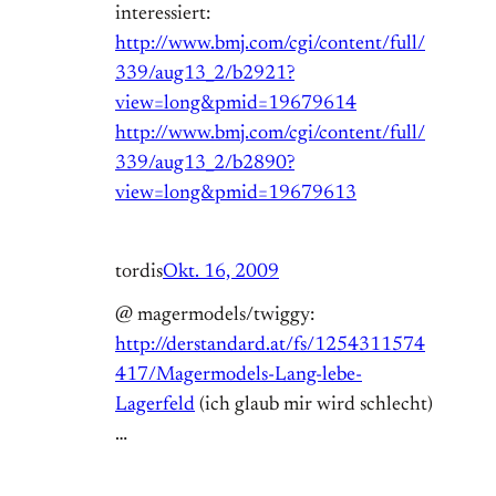
interessiert:
http://www.bmj.com/cgi/content/full/
339/aug13_2/b2921?
view=long&pmid=19679614
http://www.bmj.com/cgi/content/full/
339/aug13_2/b2890?
view=long&pmid=19679613
tordis
Okt. 16, 2009
@ magermodels/twiggy:
http://derstandard.at/fs/1254311574
417/Magermodels-Lang-lebe-
Lagerfeld
(ich glaub mir wird schlecht)
…