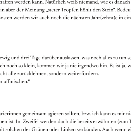
affen werden kann. Natürlich weiß niemand, wie es danach 
in aber der Meinung „steter Tropfen höhlt den Stein“. Bede
sonsten werden wir auch noch die nächsten Jahr(zehnt)e in ei
wig und drei Tage darüber auslassen, was noch alles zu tun se
h noch so klein, kommen wir ja nie irgendwo hin. Es ist ja, wi
icht alle zurücklehnen, sondern weiterfordern.
n uffmischen.“
arierinnen gemeinsam agieren sollten, bzw. ich kann es mir ni
geben ist. Im Zweifel werden doch die bereits erwähnten (zu
h mit solchen der Grünen oder Linken verbünden. Auch wenn ei