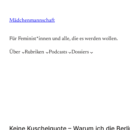
Zum
Inhalt
Mädchenmannschaft
springen
Für Feminist*innen und alle, die es werden wollen.
Über
Rubriken
Podcasts
Dossiers
Keine Kuschelquote – Warum ich die Berli