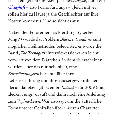
frisch eingetroffene Exemplar des
Jungsheft
(und ein
Giddyheft
– also Porno für Jungs – gleich mit, es
sollen hier zu Hause ja alle Geschlechter auf ihre
Kosten kommen!). Und so sieht es aus:
Neben den Fotoreihen nackter Jungs („Lecker
Jungs“) wurde das Problem
Blasenentzündung
samt
möglicher Heilmethoden beleuchtet, es wurde die
Band
„The Teenagers“
interviewt (sie waren leicht
verwirrt von dem Blättchen, in dem sie erscheinen
würden, aber das nur nebenbei), eine
Bordellmanagerin
berichte über ihre
Lebenserfahrung und ihren außergewöhnlichen
Beruf, daneben gab es einen
Kalender
für 2009 (mit
„lecker Jungs“ drauf) und dann noch eine Anleitung
zum
Vagina-Lesen
: Was also sagt uns die äußerliche
Form unserer Genitalien über unseren Charakter.