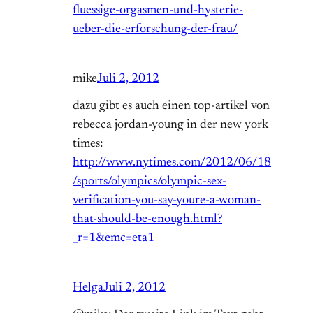
fluessige-orgasmen-und-hysterie-
ueber-die-erforschung-der-frau/
mike
Juli 2, 2012
dazu gibt es auch einen top-artikel von
rebecca jordan-young in der new york
times:
http://www.nytimes.com/2012/06/18
/sports/olympics/olympic-sex-
verification-you-say-youre-a-woman-
that-should-be-enough.html?
_r=1&emc=eta1
Helga
Juli 2, 2012