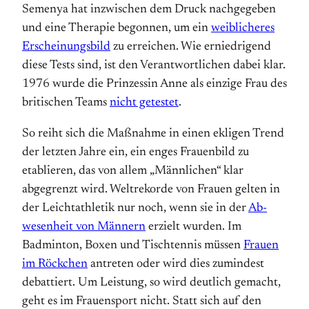
Semenya hat inzwischen dem Druck nach­gegeben
und eine Therapie be­gonnen, um ein
weiblicheres
Erscheinungs­bild
zu erreichen. Wie er­niedrigend
diese Tests sind, ist den Ver­ant­wort­lichen dabei klar.
1976 wurde die Prinzessin Anne als einzige Frau des
britischen Teams
nicht getestet
.
So reiht sich die Maßnahme in einen ekligen Trend
der letzten Jahre ein, ein enges Frauenbild zu
etablieren, das von allem „Männlichen“ klar
abgegrenzt wird. Welt­re­korde von Frauen gelten in
der Leichtathletik nur noch, wenn sie in der
Ab­
wesen­heit von Männern
erzielt wurden. Im
Badminton, Boxen und Tischtennis müssen
Frauen
im Röckchen
antreten oder wird dies zumindest
debattiert. Um Leistung, so wird deutlich gemacht,
geht es im Frauen­sport nicht. Statt sich auf den