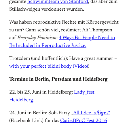
gesamte
Schwimmteam von Stanford
, das aber zum
Stillschweigen verdonnert wurden.
Was haben reproduktive Rechte mit Körpergewicht
zu tun? Ganz schön viel, resümiert Ali Thompson
auf
Everyday Feminism
:
4 Ways Fat People Need to
Be Included in Reproductive Justice.
Trotzdem (und hoffentlich): Have a great summer –
with your perfect bikini body (Video)
!
Termine in Berlin, Potsdam und Heidelberg
22. bis 25. Juni in Heidelberg:
Lady_fest
Heidelberg
.
24. Juni in Berlin: Soli-Party „
All I See Is $igns“
(Facebook-Link) für das
Cutie.BPoC Fest 2016