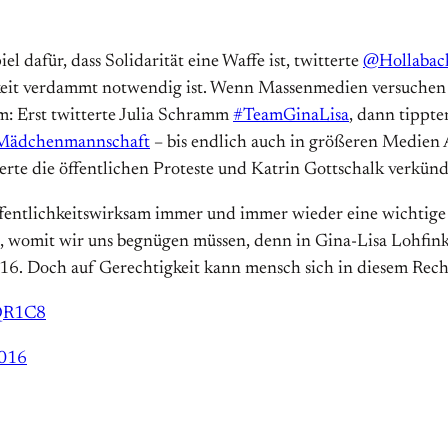
l dafür, dass Solidarität eine Waffe ist, twitterte
@Hollabac
hkeit verdammt notwendig ist. Wenn Massenmedien versuchen 
m: Erst twitterte Julia Schramm
#TeamGinaLisa
, dann tippte
r Mädchenmannschaft
– bis endlich auch in größeren Medien Ar
erte die öffentlichen Proteste und Katrin Gottschalk verkünd
fentlichkeitswirksam immer und immer wieder eine wichtige B
al, womit wir uns begnügen müssen, denn in Gina-Lisa Lohfinks
16. Doch auf Gerechtigkeit kann mensch sich in diesem Recht
IQR1C8
2016