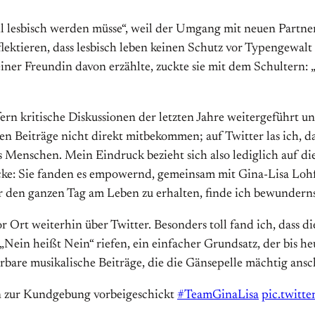
hl lesbisch werden müsse“, weil der Umgang mit neuen Partnern
ektieren, dass lesbisch leben keinen Schutz vor Typengewalt g
ner Freundin davon erzählte, zuckte sie mit dem Schultern: „
fern kritische Diskussionen der letzten Jahre weitergeführt u
ren Beiträge nicht direkt mitbekommen; auf Twitter las ich, 
ns Menschen.
Mein Eindruck bezieht sich also lediglich auf d
ke: Sie fanden es empowernd, gemeinsam mit Gina-Lisa Lohfin
er den ganzen Tag am Leben zu erhalten, finde ich bewundern
r Ort weiterhin über Twitter. Besonders toll fand ich, dass d
in heißt Nein“ riefen, ein einfacher Grundsatz, der bis he
erbare musikalische Beiträge, die die Gänsepelle mächtig ansc
in zur Kundgebung vorbeigeschickt
#TeamGinaLisa
pic.twitt