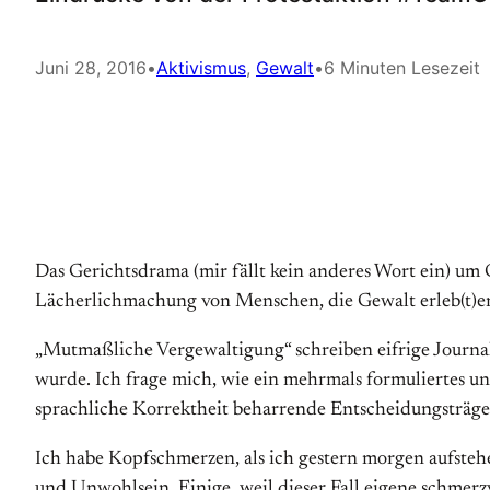
Juni 28, 2016
•
Aktivismus
, 
Gewalt
•
6 Minuten Lesezeit
Das Gerichtsdrama (mir fällt kein anderes Wort ein) um
Lächerlichmachung von Menschen, die Gewalt erleb(t)en –
„Mutmaßliche Vergewaltigung“ schreiben eifrige Journal
wurde. Ich frage mich, wie ein mehrmals formuliertes u
sprachliche Korrektheit beharrende Entscheidungsträge
Ich habe Kopfschmerzen, als ich gestern morgen aufste
und Unwohlsein. Einige, weil dieser Fall eigene schmerz