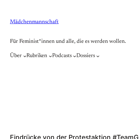
Zum
Inhalt
Mädchenmannschaft
springen
Für Feminist*innen und alle, die es werden wollen.
Über
Rubriken
Podcasts
Dossiers
Eindrücke von der Protestaktion #TeamG