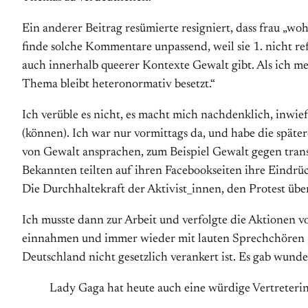
Ein anderer Beitrag resümierte resigniert, dass frau „wo
finde solche Kommentare unpassend, weil sie 1. nicht refl
auch innerhalb queerer Kontexte Gewalt gibt. Als ich mei
Thema bleibt heteronormativ besetzt.“
Ich verüble es nicht, es macht mich nachdenklich, inwie
(können). Ich war nur vormittags da, und habe die späte
von Gewalt ansprachen, zum Beispiel Gewalt gegen tra
Bekannten teilten auf ihren Facebookseiten ihre Eindrüc
Die Durchhaltekraft der Aktivist_innen, den Protest üb
Ich musste dann zur Arbeit und verfolgte die Aktionen vo
einnahmen und immer wieder mit lauten Sprechchören „Ne
Deutschland nicht gesetzlich verankert ist. Es gab wund
Lady Gaga hat heute auch eine würdige Vertreter