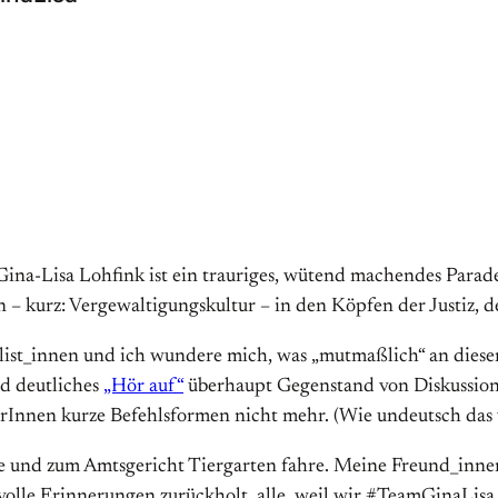
 Gina-Lisa Lohfink ist ein trauriges, wütend machendes Para
 kurz: Vergewaltigungskultur – in den Köpfen der Justiz, de
ist_innen und ich wundere mich, was „mutmaßlich“ an dieser G
nd deutliches
„Hör auf“
überhaupt Gegenstand von Diskussion 
rInnen kurze Befehlsformen nicht mehr. (Wie undeutsch das 
he und zum Amtsgericht Tiergarten fahre. Meine Freund_inn
volle Erinnerungen zurückholt, alle, weil wir #TeamGinaLisa