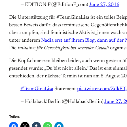
— EDITION F (@EditionF_com)
June 27, 2016
Die Unterstützung für #TeamGinaLisa ist ein tolles Beispie
besten Beweis dafür, dass feministische Gegenöffentlic
übertrumpfen, sind feministische Aktivist_innen wachsa
unter anderem
Nadia erst auf ihrem Blog, dann auf de
Die
Initiative für Gerechtigkeit bei sexueller Gewalt
organisi
Die Kopfschmerzen bleiben leider, auch wenn gestern öf
gesendet wurde: „Du bist nicht allein.“ Das ist erst einm
entschieden, der nächste Termin ist nun am 8. August 20
#TeamGinaLisa
Statement
pic.twitter.com/ZdkF
— Hollaback!Berlin (@HollabackBerlin)
June 27, 
Teilen: