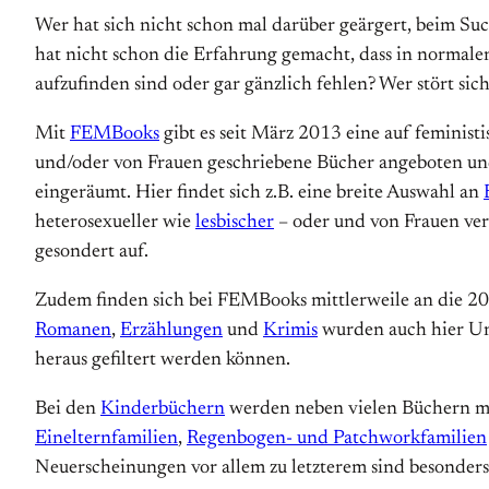
Wer hat sich nicht schon mal darüber geärgert, beim Su
hat nicht schon die Erfahrung gemacht, dass in normal
aufzufinden sind oder gar gänzlich fehlen? Wer stört si
Mit
FEMBooks
gibt es seit März 2013 eine auf feminist
und/oder von Frauen geschriebene Bücher angeboten und 
eingeräumt. Hier findet sich z.B. eine breite Auswahl an
heterosexueller wie
lesbischer
– oder und von Frauen ver
gesondert auf.
Zudem finden sich bei FEMBooks mittlerweile an die 2
Romanen
,
Erzählungen
und
Krimis
wurden auch hier Un
heraus gefiltert werden können.
Bei den
Kinderbüchern
werden neben vielen Büchern mit
Einelternfamilien
,
Regenbogen- und Patchworkfamilien
Neuerscheinungen vor allem zu letzterem sind besonders 