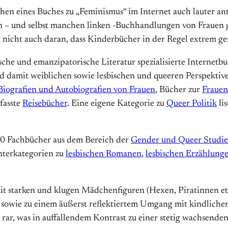
chen eines Buches zu „Feminismus“ im Internet auch lauter 
en – und selbst manchen linken -Buchhandlungen von Frauen 
ch nicht auch daran, dass Kinderbücher in der Regel extrem ge
ische und emanzipatorische Literatur spezialisierte Interne
damit weiblichen sowie lesbischen und queeren Perspektiven 
Biografien und Autobiografien von Frauen
, Bücher zur
Frauen
fasste
Reisebücher
. Eine eigene Kategorie zu
Queer Politik
li
00 Fachbücher aus dem Bereich der
Gender und Queer Studie
terkategorien zu
lesbischen Romanen
,
lesbischen Erzählung
 starken und klugen Mädchenfiguren (Hexen, Piratinnen etc.) 
sowie zu einem äußerst reflektiertem Umgang mit kindlich
rar, was in auffallendem Kontrast zu einer stetig wachsenden