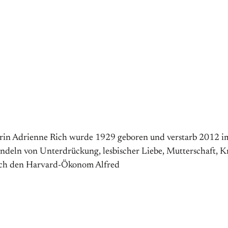
rin Adrienne Rich wurde 1929 geboren und ver­starb 2012 im 
andeln von Unter­drückung, lesbischer Liebe, Mutter­schaft, K
Rich den Harvard-Ökonom Alfred