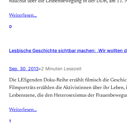
Rauchut über die Lesbenbewegung in der DDR, am 11. N
Weiterlesen…
0
Lesbische Geschichte sichtbar machen: „Wir wollten d
Sep. 30, 2013
•
2 Minuten Lesezeit
Die LESgenden Doku-Reihe erzählt filmisch die Geschich
Filmporträts erzählen die Aktivistinnen über ihr Leben, 
Lesbenszene, die den Heterosexismus der Frauenbewegung
Weiterlesen…
1