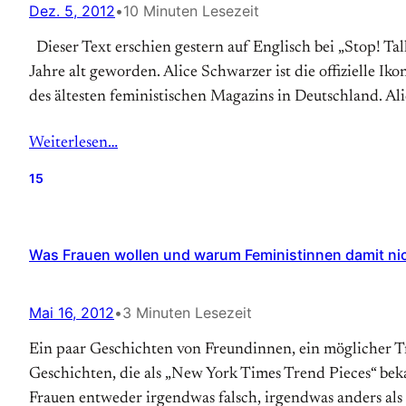
Dez. 5, 2012
•
10 Minuten Lesezeit
Dieser Text erschien gestern auf Englisch bei „Stop! T
Jahre alt geworden. Alice Schwarzer ist die offizielle I
des ält­esten fe­mi­nisti­schen Ma­ga­zins in Deutsch­land. 
Weiterlesen…
15
Was Frauen wollen und warum Feministinnen damit ni
Mai 16, 2012
•
3 Minuten Lesezeit
Ein paar Geschichten von Freundinnen, ein möglicher Tr
Geschichten, die als „New York Times Trend Pieces“ be
Frauen entweder irgendwas falsch, irgendwas anders als