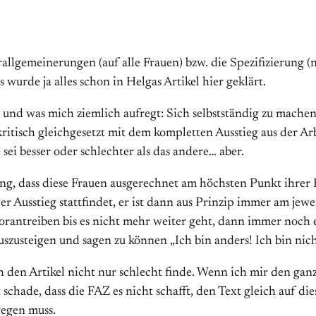
rallgemeinerungen (auf alle Frauen) bzw. die Spezifizierung (n
 wurde ja alles schon in Helgas Artikel hier geklärt.
, und was mich ziemlich aufregt: Sich selbstständig zu mach
unkritisch gleichgesetzt mit dem kompletten Ausstieg aus der A
 sei besser oder schlechter als das andere… aber.
 dass diese Frauen ausgerechnet am höchsten Punkt ihrer K
 der Ausstieg stattfindet, er ist dann aus Prinzip immer am jew
vorantreiben bis es nicht mehr weiter geht, dann immer noch e
zusteigen und sagen zu können „Ich bin anders! Ich bin nic
h den Artikel nicht nur schlecht finde. Wenn ich mir den ga
 schade, dass die FAZ es nicht schafft, den Text gleich auf d
fregen muss.