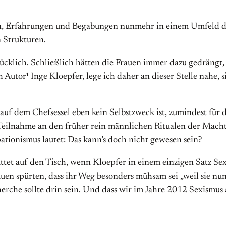
en, Erfahrungen und Begabungen nunmehr in einem Umfeld de
 Strukturen.
ücklich. Schließlich hätten die Frauen immer dazu gedrängt,
 Autor¹ Inge Kloepfer, lege ich daher an dieser Stelle nahe, s
 dem Chefsessel eben kein Selbstzweck ist, zumindest für di
Teilnahme an den früher rein männlichen Ritualen der Macht.
ationismus lautet: Das kann’s doch nicht gewesen sein?
ttet auf den Tisch, wenn Kloepfer in einem einzigen Satz Se
en spürten, dass ihr Weg besonders mühsam sei „weil sie nun 
erche sollte drin sein. Und dass wir im Jahre 2012 Sexismus 