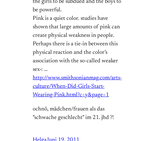
the girls to be subdued and the boys to
be powerful.
Pink is a quiet color. studies have
shown that large amounts of pink can
create physical weakness in people.
Perhaps there is a tie-in between this
physical reaction and the color’s
association with the so-called weaker
sex< …
http://www.smithsonianmag.com/arts-
culture/When-Did-Girls-Start-
Wearing-Pink.html?c=y&page=1
ochnö, mädchen/frauen als das
"schwache geschlecht" im 21. jhd ?!
Helga
Juni 19, 2011