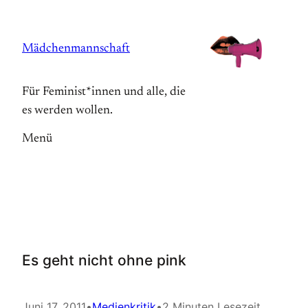
Zum
Inhalt
Mädchenmannschaft
springen
Für Feminist*innen und alle, die
es werden wollen.
Menü
Es geht nicht ohne pink
Juni 17, 2011
•
Medienkritik
•
2 Minuten Lesezeit