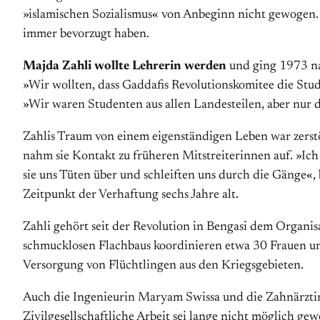
»islamischen Sozialismus« von Anbeginn nicht gewogen. D
immer bevorzugt haben.
Majda Zahli wollte Lehrerin werden
und ging 1973 nac
»Wir wollten, dass Gaddafis Revolutionskomitee die Studen
»Wir waren Studenten aus allen Landesteilen, aber nur d
Zahlis Traum von einem eigenständigen Leben war zerstör
nahm sie Kontakt zu früheren Mitstreiterinnen auf. »Ich
sie uns Tüten über und schleiften uns durch die Gänge«,
Zeitpunkt der Verhaftung sechs Jahre alt.
Zahli gehört seit der Revolution in Bengasi dem Organis
schmucklosen Flachbaus koordinieren etwa 30 Frauen und
Versorgung von Flüchtlingen aus den Kriegsgebieten.
Auch die Ingenieurin Maryam Swissa und die Zahnärztin 
Zivilgesellschaftliche Arbeit sei lange nicht möglich g