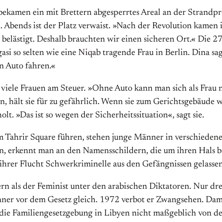
bekamen ein mit Brettern abgesperrtes Areal an der Strandp
 Abends ist der Platz verwaist. »Nach der Revolution kamen 
n belästigt. Deshalb brauchten wir einen sicheren Ort.« Die 2
asi so selten wie eine Niqab tragende Frau in Berlin. Dina sa
en Auto fahren.«
n viele Frauen am Steuer. »Ohne Auto kann man sich als Frau 
en, hält sie für zu gefährlich. Wenn sie zum Gerichtsgebäude w
lt. »Das ist so wegen der Sicherheitssituation«, sagt sie.
zum Tahrir Square führen, stehen junge Männer in verschieden
en, erkennt man an den Namensschildern, die um ihren Hals 
r ihrer Flucht Schwerkriminelle aus den Gefängnissen gelasse
rn als der Feminist unter den arabischen Diktatoren. Nur d
nner vor dem Gesetz gleich. 1972 verbot er Zwangsehen. Dam
h die Familiengesetzgebung in Libyen nicht maßgeblich von d