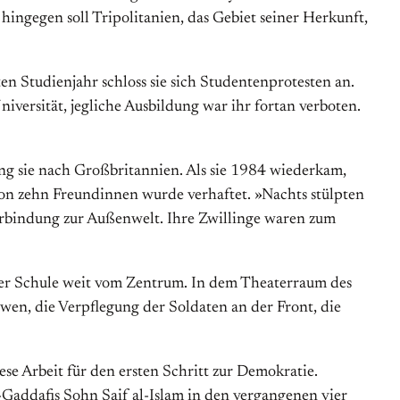
ingegen soll Tripolitanien, das Gebiet seiner Herkunft,
n Studienjahr schloss sie sich Studentenprotesten an.
niversität, jegliche Ausbildung war ihr fortan verboten.
ing sie nach Großbritannien. Als sie 1984 wiederkam,
 von zehn Freundinnen wurde verhaftet. »Nachts stülpten
 Verbindung zur Außenwelt. Ihre Zwillinge waren zum
einer Schule weit vom Zentrum. In dem Theaterraum des
en, die Verpflegung der Soldaten an der Front, die
e Arbeit für den ersten Schritt zur Demokratie.
l-Gaddafis Sohn Saif al-Islam in den vergangenen vier