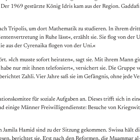
er 1969 gestürzte König Idris kam aus der Region. Gaddafi h
h Tripolis, um dort Mathematik zu studieren. In ihrem dritte
tenvertretung in Ruhe lässt«, erzählt sie. Sie flog von der U
ie aus der Cyrenaika flogen von der Uni.«
t. »Ich musste sofort heiraten«, sagt sie. Mit ihrem Mann g
 habe nur mit ihnen telefoniert«, versichert sie. Die Gruppe
 berichtet Zahli. Vier Jahre saß sie im Gefängnis, ohne jede
ationskomitee für soziale Aufgaben an. Dieses trifft sich in 
 einige Männer Freiwilligendienste: Besuche von Kriegswitw
Jamila Hamid sind zu der Sitzung gekommen. Swissa hält dies
ewesen, berichtet sie. Erst nach den Reformen, die Muammar a