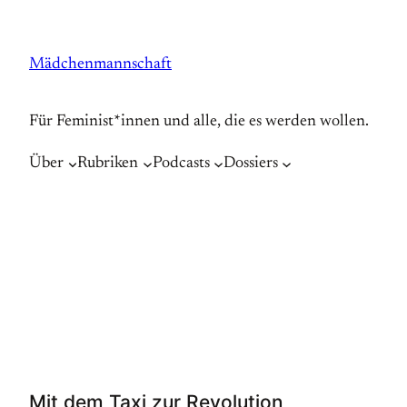
Zum
Inhalt
Mädchenmannschaft
springen
Für Feminist*innen und alle, die es werden wollen.
Über
Rubriken
Podcasts
Dossiers
Mit dem Taxi zur Revolution