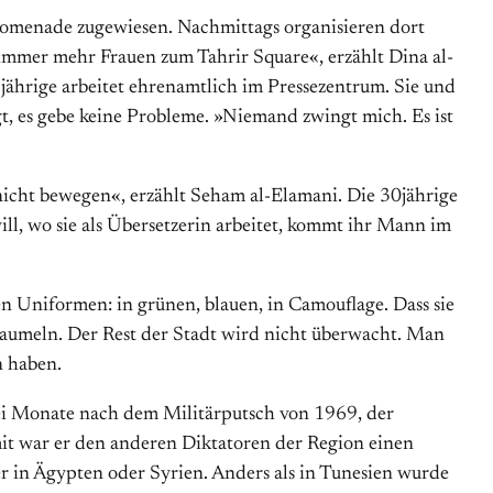
romenade zugewiesen. Nachmittags organisieren dort
immer mehr Frauen zum Tahrir Square«, erzählt Dina al-
7jährige arbeitet ehrenamtlich im Pressezentrum. Sie und
gt, es gebe keine Probleme. »Niemand zwingt mich. Es ist
nicht bewegen«, erzählt Seham al-Elamani. Die 30jährige
ill, wo sie als Übersetzerin arbeitet, kommt ihr Mann im
en Uniformen: in grünen, blauen, in Camouflage. Dass sie
baumeln. Der Rest der Stadt wird nicht überwacht. Man
n haben.
rei Monate nach dem Militärputsch von 1969, der
it war er den anderen Diktatoren der Region einen
er in Ägypten oder Syrien. Anders als in Tunesien wurde