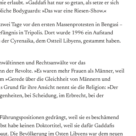
 erlaubt. »Gaddafi hat nur so getan, als setze er sich
weibliche Bodyguards: »Das war eine Riesen-Show.«
 zwei Tage vor den ersten Massenprotesten in Bengasi –
efängnis in Tripolis. Dort wurde 1996 ein Aufstand
s der Cyrenaika, dem Ostteil Libyens, gestammt haben.
wältinnen und Rechtsanwälte vor das
inn der Revolte. »Es waren mehr Frauen als Männer, weil
 dem »Gerede über die Gleichheit von Männern und
Als Grund für ihre Ansicht nennt sie die Religion: »Der
genheiten, bei Scheidung, im Erbrecht, bei der
n Führungspositionen gedrängt, weil sie es beschämend
lbst habe keinen Doktortitel, weil sie dafür Gaddafis
rbaut. Die Bevölkerung im Osten Libyens war dem neuen