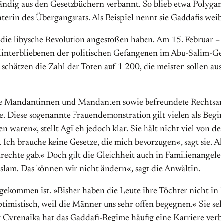
ändig aus den Gesetzbüchern verbannt. So blieb etwa Polygamie
Beraterin des Übergangsrats. Als Beispiel nennt sie Gaddafis 
 die libysche Revolution angestoßen haben. Am 15. Februar –
e Hinterbliebenen der politischen Gefangenen im Abu-Salim-G
chätzen die Zahl der Toten auf 1 200, die meisten sollen au
ne Mandantinnen und Mandanten sowie befreundete Rechtsan
e. Diese sogenannte Frauendemonstration gilt vielen als Beg
 waren«, stellt Agileh jedoch klar. Sie hält nicht viel von
u. Ich brauche keine Gesetze, die mich bevorzugen«, sagt sie. 
rechte gab.« Doch gilt die Gleichheit auch in Familienangele
Islam. Das können wir nicht ändern«, sagt die Anwältin.
en gekommen ist. »Bisher haben die Leute ihre Töchter nicht i
optimistisch, weil die Männer uns sehr offen begegnen.« Sie se
r Cyrenaika hat das Gaddafi-Regime häufig eine Karriere ve