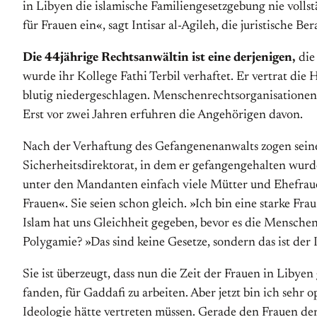
in Libyen die islamische Familiengesetzgebung nie vollst
für Frauen ein«, sagt Intisar al-Agileh, die juristische 
Die 44jährige Rechtsanwältin ist eine derjenigen,
die
wurde ihr Kollege Fathi Terbil verhaftet. Er vertrat di
blutig niedergeschlagen. Menschenrechtsorganisationen s
Erst vor zwei Jahren erfuhren die Angehörigen davon.
Nach der Verhaftung des Gefangenenanwalts zogen sei
Sicherheitsdirektorat, in dem er gefangengehalten wurd
unter den Mandanten einfach viele Mütter und Ehefrauen
Frauen«. Sie seien schon gleich. »Ich bin eine starke Fra
Islam hat uns Gleichheit gegeben, bevor es die Menschen
Polygamie? »Das sind keine Gesetze, sondern das ist der 
Sie ist überzeugt, dass nun die Zeit der Frauen in Liby
fanden, für Gaddafi zu arbeiten. Aber jetzt bin ich sehr 
Ideologie hätte vertreten müssen. Gerade den Frauen de