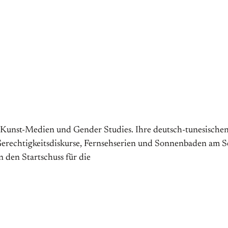
Kunst-­Medien und Gender Studies. Ihre deutsch-tunesischen 
 Gerechtig­keits­diskurse, Fern­sehserien und Sonnen­baden am 
 den Startschuss für die