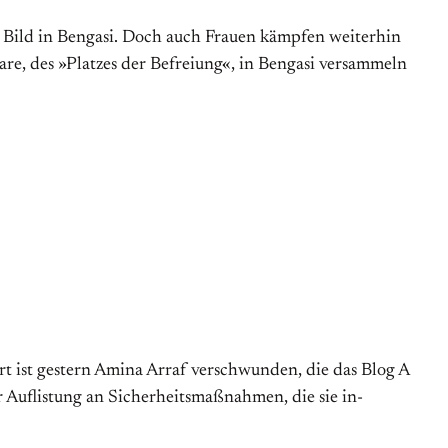
s Bild in Bengasi. Doch auch Frauen kämpfen weiterhin
are, des »Platzes der Befreiung«, in Bengasi versammeln
rt ist gestern Amina Arraf ver­schwunden, die das Blog A
 Auflistung an Sicher­heits­maß­nahmen, die sie in­