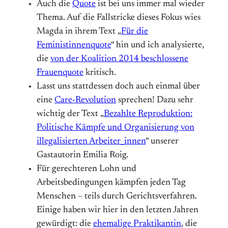
Auch die
Quote
ist bei uns immer mal wieder
Thema. Auf die Fallstricke dieses Fokus wies
Magda in ihrem Text „
Für die
Feministinnenquote
“ hin und ich analysierte,
die
von der Koalition 2014 beschlossene
Frauenquote
kritisch.
Lasst uns stattdessen doch auch einmal über
eine
Care-Revolution
sprechen! Dazu sehr
wichtig der Text „
Bezahlte Reproduktion:
Politische Kämpfe und Organisierung von
illegalisierten Arbeiter_innen
“ unserer
Gastautorin Emilia Roig.
Für gerechteren Lohn und
Arbeitsbedingungen kämpfen jeden Tag
Menschen – teils durch Gerichtsverfahren.
Einige haben wir hier in den letzten Jahren
gewürdigt: die
ehemalige Praktikantin
, die