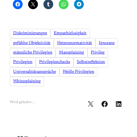
Diskriminierungen
Empathielosigkeit
gefühlte Objektivität
Heteronormativität
Ignoranz
männliche Privilegien
Mansplaining
Privileg
Privilegien
Privilegienchecks
Selbstreflektion
Universalitätsansprüche
Weiße Privilegien
Whitesplaining
Wird geladen …