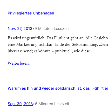
Privilegiertes Unbehagen
Nov. 27, 2013
•
9 Minuten Lesezeit
Es wird ungemütlich. Das Flut­licht geht an. Alle Gesich
eine Mar­kierung sicht­bar. Ende der Sekt­stimmung. „Gene
überraschend; es könnte – punktuell, wie diese
Weiterlesen…
Warum es hin und wieder solidarisch ist, das T-Shirt 
Sep. 30, 2013
•
6 Minuten Lesezeit