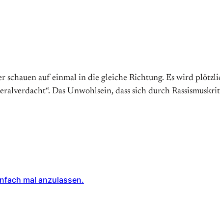
ter schauen auf einmal in die gleiche Richtung. Es wird plötzl
ralverdacht“. Das Un­wohl­sein, dass sich durch Rassis­mus­kri­
einfach mal anzulassen.