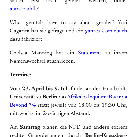
sollten erst recht gefeiert werden, findet
autostraddle
!
What genitals have to say about gender? Yori
Gagarim hat sie gefragt und ein
ganzes Comicbuch
dazu fabriziert.
Chelsea Manning hat ein
Statement
zu ihrem
Namenswechsel geschrieben.
Termine:
Vom
23. April bis 9. Juli
findet an der Humboldt-
Universität zu
Berlin
das
Afrikakolloquium: Rwanda
Beyond ’94
statt; jeweils von 18:00 bis 19:30 Uhr,
mittwochs, im 2-wöchigen Abstand.
Am
Samstag
planen die NPD und andere extrem
rechte Gruppierungen durch
Berlin-Kreuzberg