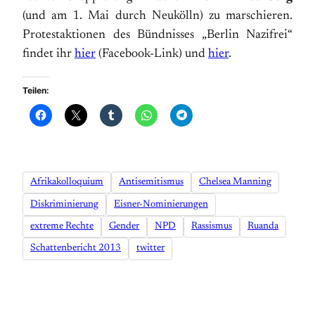
(und am 1. Mai durch Neukölln) zu marschieren.
Protestaktionen des Bündnisses „Berlin Nazifrei“
findet ihr
hier
(Facebook-Link) und
hier
.
Teilen:
Afrikakolloquium
Antisemitismus
Chelsea Manning
Diskriminierung
Eisner-Nominierungen
extreme Rechte
Gender
NPD
Rassismus
Ruanda
Schattenbericht 2013
twitter