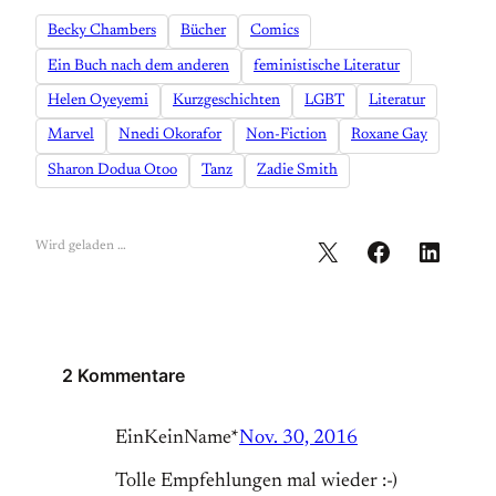
Becky Chambers
Bücher
Comics
Ein Buch nach dem anderen
feministische Literatur
Helen Oyeyemi
Kurzgeschichten
LGBT
Literatur
Marvel
Nnedi Okorafor
Non-Fiction
Roxane Gay
Sharon Dodua Otoo
Tanz
Zadie Smith
Wird geladen …
2 Kommentare
EinKeinName*
Nov. 30, 2016
Tolle Empfehlungen mal wieder :-)