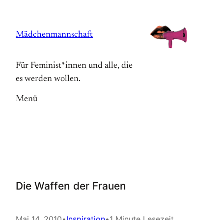
Zum
Inhalt
Mädchenmannschaft
springen
Für Feminist*innen und alle, die
es werden wollen.
Menü
Die Waffen der Frauen
Mai 14, 2010
•
Inspiration
•
1 Minute Lesezeit