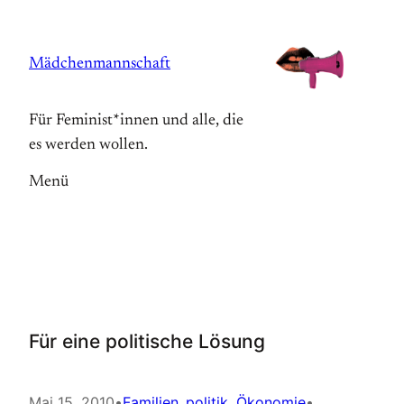
Zum
Inhalt
Mädchenmannschaft
springen
Für Feminist*innen und alle, die
es werden wollen.
Menü
Für eine politische Lösung
Mai 15, 2010
•
Familien_politik
, 
Ökonomie
•