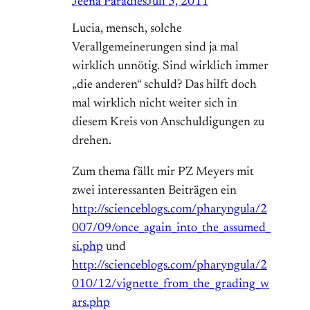
Jeena Paradies
Juli 5, 2011
Lucia, mensch, solche
Verallgemeinerungen sind ja mal
wirklich unnötig. Sind wirklich immer
„die anderen“ schuld? Das hilft doch
mal wirklich nicht weiter sich in
diesem Kreis von Anschuldigungen zu
drehen.
Zum thema fällt mir PZ Meyers mit
zwei interessanten Beiträgen ein
http://scienceblogs.com/pharyngula/2
007/09/once_again_into_the_assumed_
si.php
und
http://scienceblogs.com/pharyngula/2
010/12/vignette_from_the_grading_w
ars.php