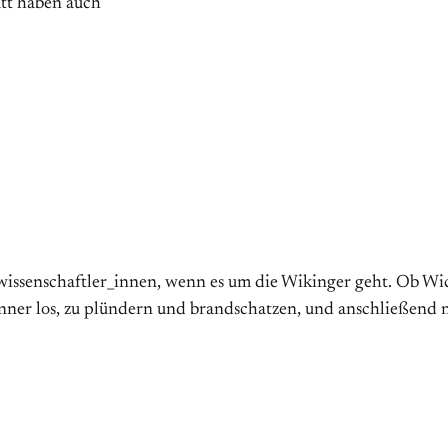
att haben auch
s­wissen­schaftler­_innen, wenn es um die Wikinger geht. Ob 
änner los, zu plündern und brandschatzen, und anschließend n