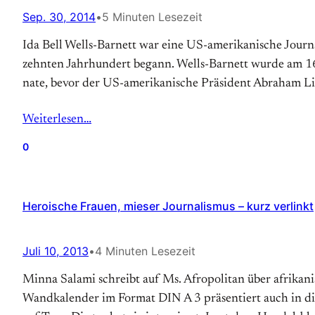
Sep. 30, 2014
•
5 Minuten Lesezeit
Ida Bell Wells-Barnett war ei­ne US-ameri­kani­sche Jour­na­li­st
zehn­­ten Jahr­­hun­­dert be­gann. Wells-Barnett wur­­de am 16. Ju­
na­­te, be­­vor der US-ameri­kani­sche Prä­­si­­dent Abra­­ham Lin­­
Weiterlesen…
0
Heroische Frauen, mieser Journalismus – kurz verlinkt
Juli 10, 2013
•
4 Minuten Lesezeit
Minna Salami schreibt auf Ms. Afropolitan über afrikan
Wandkalender im Format DIN A 3 präsentiert auch in die