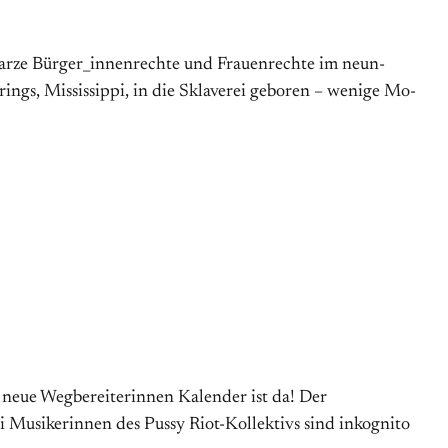
­ze Bür­­ger_in­n­en­­rech­­te und Frau­­en­­rech­te im neun­
Mi­­ssi­­ssi­­ppi, in die Skla­­ver­ei ge­­bo­­ren – we­­ni­­ge Mo­­
 neue Wegbereiterinnen Kalender ist da! Der
 Musikerinnen des Pussy Riot-Kollektivs sind inkognito