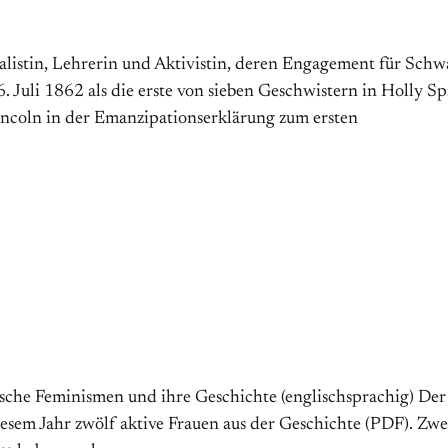
in, Lehr­er­in und Ak­ti­­vi­­stin, de­­ren En­­ga­­ge­ment für Schwar­
­li 1862 als die er­ste von sie­ben Ge­­schwi­st­ern in Hol­­ly Springs, 
coln in der Eman­­zi­­pa­­tions­­er­­klär­­ung zum er­­sten
ische Feminismen und ihre Geschichte (englischsprachig) Der
sem Jahr zwölf aktive Frauen aus der Geschichte (PDF). Zwei