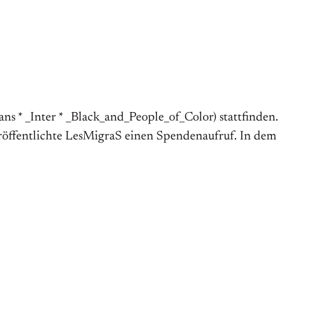
s * _Inter * _Black_and_People_of_Color) stattfinden.
eröffentlichte LesMigraS einen Spendenaufruf. In dem