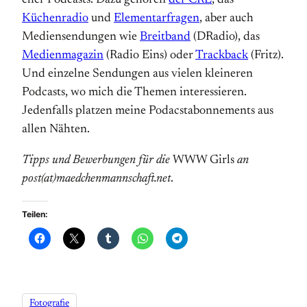
eher Podcasts. Dazu gehören
der CRE
, das
Küchenradio
und
Elementarfragen
, aber auch
Mediensendungen wie
Breitband
(DRadio), das
Medienmagazin
(Radio Eins) oder
Trackback
(Fritz).
Und einzelne Sendungen aus vielen kleineren
Podcasts, wo mich die Themen interessieren.
Jedenfalls platzen meine Podacstabonnements aus
allen Nähten.
Tipps und Bewerbungen für die
WWW Girls
an
post(at)maedchenmannschaft.net
.
Teilen:
Fotografie