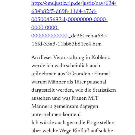
http://cms.justiz.rlp.de/justiz/nav/634/
634b82f5-d698-11d4-a73d-
0050045687ab,00000000-0000-
0000-0000-
000000000000
,,,de360ceb-a68c-
16fd-35a3-11bb63b81ce4.htm
An dieser Veranstaltung in Koblenz
werde ich wahrscheinlich auch
teilnehmen aus 2 Gründen : Einmal
warum Männer als Täter pauschal
dargestellt werden, wie die Statistiken
aussehen und was Frauen MIT
Männern gemeinsam dagegen
unternehmen können!
Ich würde auch gern die Frage stellen
über welche Wege Einfluß auf solche