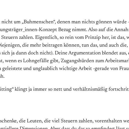
nicht um „Buhmenschen“, denen man nichts gönnen würde – das
ungsträger_innen-Konzept Bezug nimmt. Also auf die Annahme:
uern zahlen. Eigentlich, so rein vom Prinzip her, ist das, was
iejenigen, die mehr beitragen können, tun das, und auch die,
“ es sich ja dann doch nicht). Deine Argumentation blendet au
ht, wenn es Lohngefälle gibt, Zugangshürden zum Arbeitsma
 geleistete und unglaublich wichtige Arbeit -gerade von Fra
uh.
ting“ klingt ja immer so nett und verhältnismäßig fortschritt
enke, die Leuten, die viel Steuern zahlen, vorenthalten werd