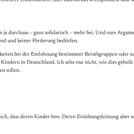
ntiellere Dimensionen. Aber dass du das so empfindest lässt s
ja durchaus – ganz solidarisch – mehr bei. Und eure Argumen
ind und keiner Förderung bedürfen.
igkeiten bei der Entlohnung bestimmter Berufsgruppen oder auc
n Kindern in Deutschland. Ich sehe nur nicht, wie dies gehei
en sollen.
ich, dass deren Kinder bzw. Deren Erziehungsleistung aber 