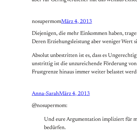
aber für Geringverdiener hat das weitaus existe
nosupermom
März 4, 2013
Diejenigen, die mehr Einkommen haben, tragen 
Deren Erziehungsleistung aber weniger Wert s
Absolut unbestritten ist es, dass es Ungerecht
unstrittig ist die unzureichende Förderung vo
Frustgrenze hinaus immer weiter belastet werd
Anna-Sarah
März 4, 2013
@nosupermom:
Und eure Argumentation impliziert für m
bedürfen.