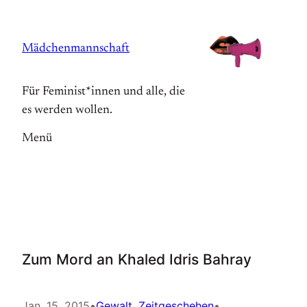
Zum
Inhalt
Mädchenmannschaft
springen
Für Feminist*innen und alle, die
es werden wollen.
Menü
Zum Mord an Khaled Idris Bahray
Jan. 15, 2015
•
Gewalt
, 
Zeitgeschehen
•