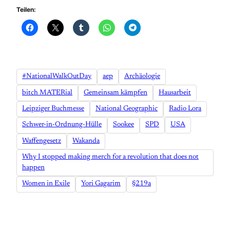
Teilen:
#NationalWalkOutDay
aep
Archäologie
bitch MATERial
Gemeinsam kämpfen
Hausarbeit
Leipziger Buchmesse
National Geographic
Radio Lora
Schwer-in-Ordnung-Hülle
Sookee
SPD
USA
Waffengesetz
Wakanda
Why I stopped making merch for a revolution that does not
happen
Women in Exile
Yori Gagarim
§219a