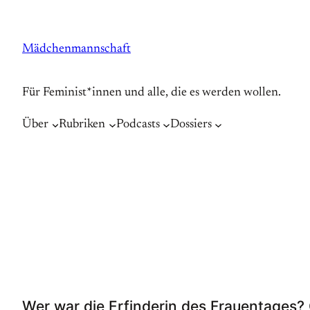
Zum
Inhalt
Mädchenmannschaft
springen
Für Feminist*innen und alle, die es werden wollen.
Über
Rubriken
Podcasts
Dossiers
Wer war die Erfinderin des Frauentages? 