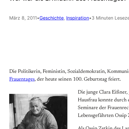
März 8, 2011
•
Geschichte
, 
Inspiration
•
3 Minuten Leseze
Die Politikerin, Feministin, Sozialdemokratin, Kommunis
Frauentages
, der heute seinen 100. Geburtstag feiert.
Die junge Clara Eißner,
Hausfrau konnte durch d
Seminare der Frauenrec
Lebensgefährten Ossip Ze
Als Ossip Zetkin des La