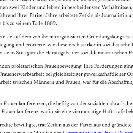
men zwei Kinder und lebten in bescheidensten Verhältnissen, 
ährend ihrer Pariser Jahre arbeitete Zetkin als Journalistin
hn bis zu seinem Tode 1889.
erte sie auf dem von ihr mitorganisierten Gründungskongress d
egung und erörterte, wie diese noch stärker in sozialistisc
o sie in Stuttgart die Herausgabe der sozialdemokratischen 
senden proletarischen Frauenbewegung. Ihre Forderungen gin
Frauenerwerbsarbeit bei gleichzeitiger gewerkschaftlicher Or
sarbeit zwischen Männern und Frauen, war für die Abschaffun
en Frauenkonferenzen, die heftig von der sozialdemokratisch
che Frauenkonferenz, wofür sie eine viermonatige Haftstrafe be
dite bewilligte, trat Zetkin aus der Partei aus und gründet