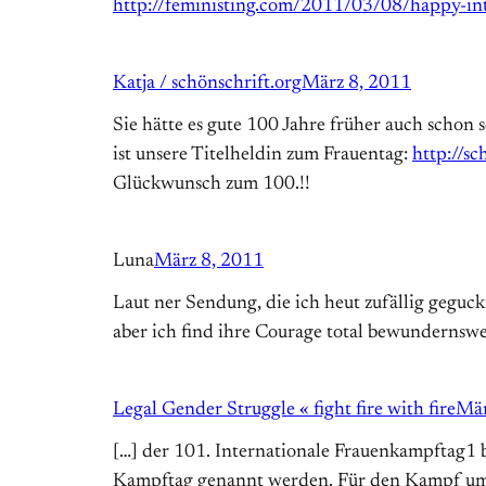
http://feministing.com/2011/03/08/happy-in
Katja / schönschrift.org
März 8, 2011
Sie hätte es gute 100 Jahre früher auch schon 
ist unsere Titelheldin zum Frauentag:
http://s
Glückwunsch zum 100.!!
Luna
März 8, 2011
Laut ner Sendung, die ich heut zufällig geguck
aber ich find ihre Courage total bewundernswe
Legal Gender Struggle « fight fire with fire
Mär
[…] der 101. Internationale Frauenkampftag1 be
Kampftag genannt werden. Für den Kampf um