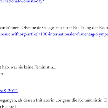
ternational-womens-day/
sein können: Olympe de Gouges mit ihrer Erklärung der Recht
choenschrift.org/artikel/100-internationaler-frauentag-olymp
t hab, war sie keine Feministin…
rt!
z 8, 2012
gangen, als dessen Initiatorin übrigens die Kommunistin Clar
 Rechte […]