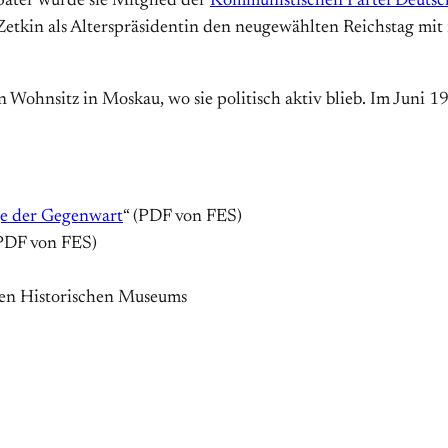
äter wurde sie Mitglied der
Kommunistischen Partei Deutsc
 Zetkin als Alterspräsidentin den neugewählten Reichstag m
.
n Wohnsitz in Moskau, wo sie politisch aktiv blieb. Im Juni 
ge der Gegenwart
“ (PDF von FES)
(PDF von FES)
en Historischen Museums